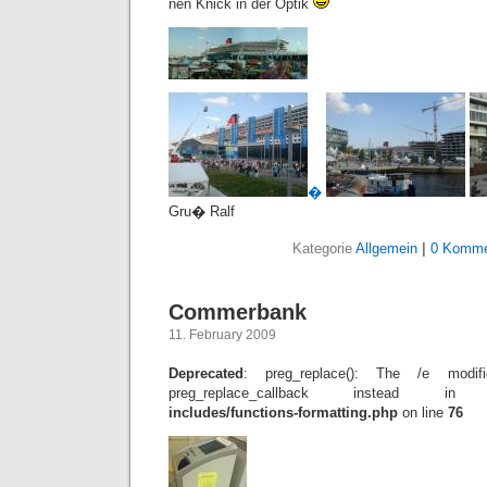
nen Knick in der Optik
�
Gru� Ralf
Kategorie
Allgemein
|
0 Komme
Commerbank
11. February 2009
Deprecated
: preg_replace(): The /e modif
preg_replace_callback instead 
includes/functions-formatting.php
on line
76