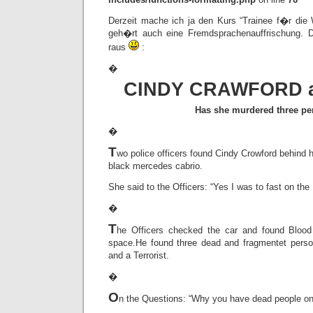
Derzeit mache ich ja den Kurs “Trainee f�r die W
geh�rt auch eine Fremdsprachenauffrischung.
raus
:
�
CINDY CRAWFORD a 
Has she murdered three pe
�
T
wo police officers found Cindy Crowford behind h
black mercedes cabrio.
She said to the Officers: “Yes I was to fast on the
�
T
he Officers checked the car and found Blood
space.
He found three dead and fragmentet pers
and a Terrorist.
�
O
n the Questions: “Why you have dead people on