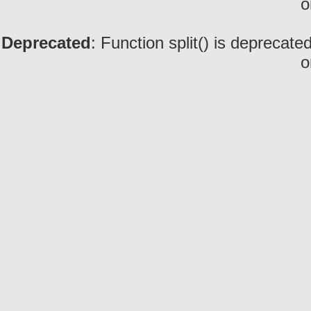
o
Deprecated
: Function split() is deprecate
o