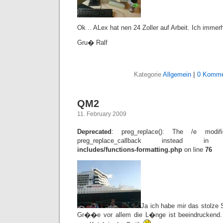
Ok .. ALex hat nen 24 Zoller auf Arbeit. Ich imme
Gru� Ralf
Kategorie
Allgemein
|
0 Komme
QM2
11. February 2009
Deprecated
: preg_replace(): The /e modif
preg_replace_callback instead 
includes/functions-formatting.php
on line
76
Ja ich habe mir das stolze 
Gr��e vor allem die L�nge ist beeindruckend