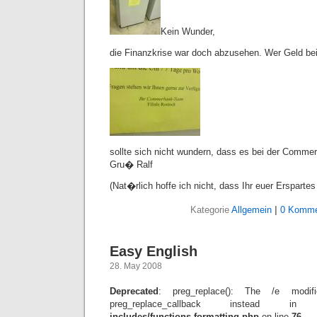
Kein Wunder,
die Finanzkrise war doch abzusehen. Wer Geld be
sollte sich nicht wundern, dass es bei der Comme
Gru� Ralf
(Nat�rlich hoffe ich nicht, dass Ihr euer Erspartes
Kategorie
Allgemein
|
0 Komme
Easy English
28. May 2008
Deprecated
: preg_replace(): The /e modif
preg_replace_callback instead 
includes/functions-formatting.php
on line
76