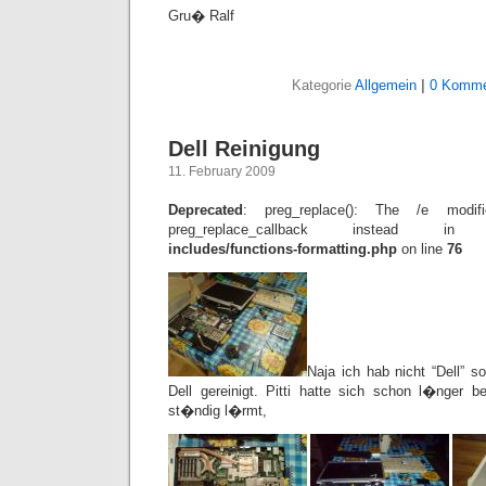
Gru� Ralf
Kategorie
Allgemein
|
0 Komme
Dell Reinigung
11. February 2009
Deprecated
: preg_replace(): The /e modif
preg_replace_callback instead 
includes/functions-formatting.php
on line
76
Naja ich hab nicht “Dell” 
Dell gereinigt. Pitti hatte sich schon l�nger 
st�ndig l�rmt,