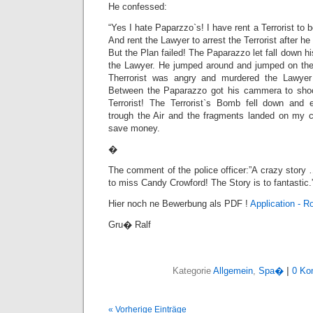
He confessed:
“Yes I hate Paparzzo`s! I have rent a Terrorist to
And rent the Lawyer to arrest the Terrorist after he
But the Plan failed!
The Paparazzo let fall down hi
the Lawyer. He jumped around and jumped on the 
Therrorist was angry and murdered the Lawye
Between the Paparazzo got his cammera to sho
Terrorist! The Terrorist`s Bomb fell down and
trough the Air and the fragments landed on my c
save money.
�
The comment of the police officer:”A crazy stor
to miss Candy Crowford! The Story is to fantastic.
Hier noch ne Bewerbung als PDF !
Application - R
Gru� Ralf
Kategorie
Allgemein
,
Spa�
|
0 Ko
« Vorherige Einträge