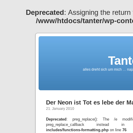
Deprecated
: Assigning the return
/www/htdocs/tanter/wp-cont
Tant
alles dreht sich um mich … naj
Der Neon ist Tot es lebe der M
21. January 2010
Deprecated
: preg_replace(): The /e modif
preg_replace_callback instead 
includes/functions-formatting.php
on line
76