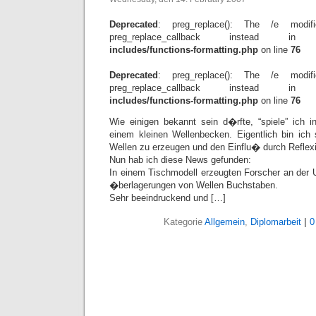
Deprecated
: preg_replace(): The /e modif
preg_replace_callback instead 
includes/functions-formatting.php
on line
76
Deprecated
: preg_replace(): The /e modif
preg_replace_callback instead 
includes/functions-formatting.php
on line
76
Wie einigen bekannt sein d�rfte, “spiele” ich i
einem kleinen Wellenbecken. Eigentlich bin ich
Wellen zu erzeugen und den Einflu� durch Refle
Nun hab ich diese News gefunden:
In einem Tischmodell erzeugten Forscher an der 
�berlagerungen von Wellen Buchstaben.
Sehr beeindruckend und […]
Kategorie
Allgemein
,
Diplomarbeit
|
0