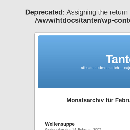
Deprecated
: Assigning the return
/www/htdocs/tanter/wp-cont
Tant
alles dreht sich um mich … naj
Monatsarchiv für Febr
Wellensuppe
Wednesday, den 14. February 2007