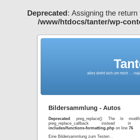
Deprecated
: Assigning the return
/www/htdocs/tanter/wp-cont
Tant
alles dreht sich um mich … naj
Bildersammlung - Autos
Deprecated
: preg_replace(): The /e modif
preg_replace_callback instead 
includes/functions-formatting.php
on line
76
Eine Bildersammlung zum Testen ..