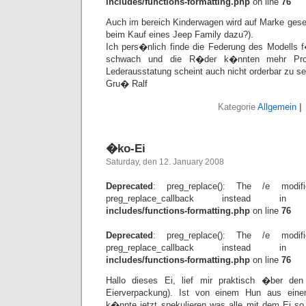
includes/functions-formatting.php
on line
76
Auch im bereich Kinderwagen wird auf Marke gesetzt
beim Kauf eines Jeep Family dazu?).
Ich pers�nlich finde die Federung des Modell
schwach und die R�der k�nnten mehr Profi
Lederausstatung scheint auch nicht orderbar zu se
Gru� Ralf
Kategorie
Allgemein
|
�ko-Ei
Saturday, den 12. January 2008
Deprecated
: preg_replace(): The /e modif
preg_replace_callback instead 
includes/functions-formatting.php
on line
76
Deprecated
: preg_replace(): The /e modif
preg_replace_callback instead 
includes/functions-formatting.php
on line
76
Hallo dieses Ei, lief mir praktisch �ber de
Eierverpackung). Ist von einem Hun aus ein
k�nnte jetzt spekulieren was alle mit dem Ei so