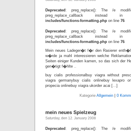
Deprecated
: preg_replace(): The /e modif
preg_replace_callback instead 
includes/functions-formatting.php
on line
76
Deprecated
: preg_replace(): The /e modif
preg_replace_callback instead 
includes/functions-formatting.php
on line
76
Mein neues Ladeger�t f�r den Rasierer enth�lt 
w�rde ja mahl interessieren welche Reklamati
Seiten einiger Kunden kamen, so das sich der He
gen�tigt f�hlte ..
buy cialis professionalbuy viagra without presc
viagra germanybuy cialis onlinebuy lexapro on
propecia onlinebuy viagra ukorder acai […]
Kategorie
Allgemein
|
0 Komme
mein neues Spielzeug
Saturday, den 12. January 2008
Deprecated
: preg_replace(): The /e modif