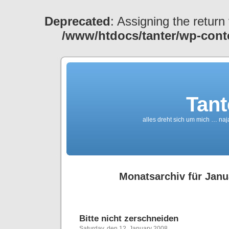
Deprecated
: Assigning the return
/www/htdocs/tanter/wp-cont
Tant
alles dreht sich um mich … naj
Monatsarchiv für Janu
Bitte nicht zerschneiden
Saturday, den 12. January 2008