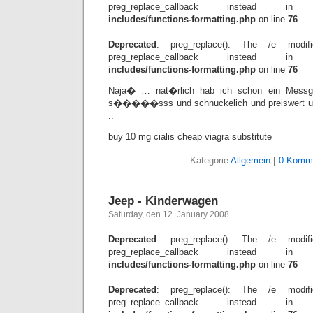
preg_replace_callback instead 
includes/functions-formatting.php
on line
76
Deprecated
: preg_replace(): The /e modif
preg_replace_callback instead 
includes/functions-formatting.php
on line
76
Naja� … nat�rlich hab ich schon ein Messg
s�����sss und schnuckelich und preiswert und
..
buy 10 mg cialis cheap viagra substitute
Kategorie
Allgemein
|
0 Komme
Jeep - Kinderwagen
Saturday, den 12. January 2008
Deprecated
: preg_replace(): The /e modif
preg_replace_callback instead 
includes/functions-formatting.php
on line
76
Deprecated
: preg_replace(): The /e modif
preg_replace_callback instead 