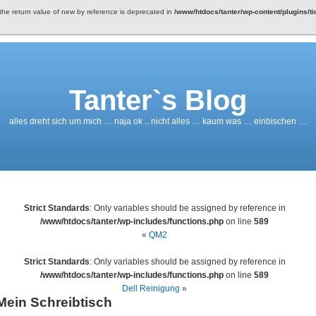
 the return value of new by reference is deprecated in
/www/htdocs/tanter/wp-content/plugins/t
Tanter`s Blog
alles dreht sich um mich … naja ok .. nicht alles … kaum was … einbischen …
Strict Standards
: Only variables should be assigned by reference in
/www/htdocs/tanter/wp-includes/functions.php
on line
589
«
QM2
Strict Standards
: Only variables should be assigned by reference in
/www/htdocs/tanter/wp-includes/functions.php
on line
589
Dell Reinigung
»
Mein Schreibtisch