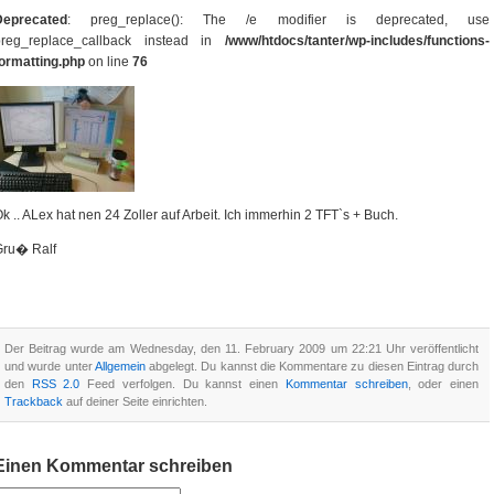
Deprecated
: preg_replace(): The /e modifier is deprecated, use
preg_replace_callback instead in
/www/htdocs/tanter/wp-includes/functions-
ormatting.php
on line
76
k .. ALex hat nen 24 Zoller auf Arbeit. Ich immerhin 2 TFT`s + Buch.
Gru� Ralf
Der Beitrag wurde am Wednesday, den 11. February 2009 um 22:21 Uhr veröffentlicht
und wurde unter
Allgemein
abgelegt. Du kannst die Kommentare zu diesen Eintrag durch
den
RSS 2.0
Feed verfolgen. Du kannst einen
Kommentar schreiben
, oder einen
Trackback
auf deiner Seite einrichten.
Einen Kommentar schreiben