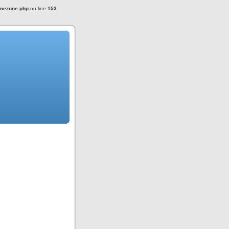
imezone.php
on line
153