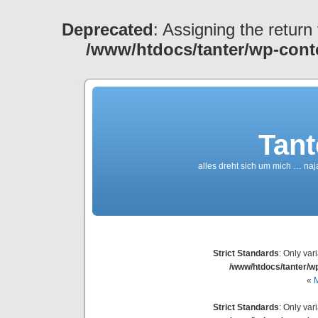
Deprecated
: Assigning the return
/www/htdocs/tanter/wp-cont
Tant
alles dreht sich um mich … naj
Strict Standards
: Only var
/www/htdocs/tanter/wp
«
M
Strict Standards
: Only var