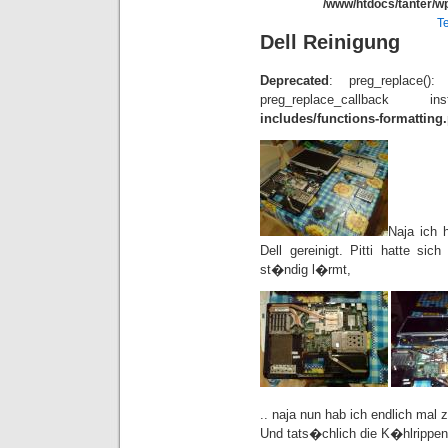
/www/htdocs/tanter/wp
T
Dell Reinigung
Deprecated
: preg_replace()
preg_replace_callba
includes/functions-formatting
Naja ich 
Dell gereinigt. Pitti hatte si
st�ndig l�rmt,
.. naja nun hab ich endlich mal 
Und tats�chlich die K�hlrippen