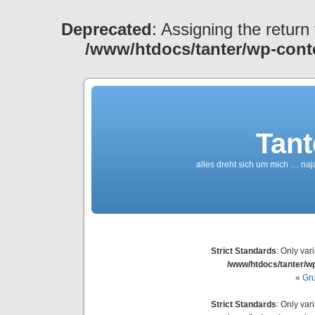
Deprecated
: Assigning the return
/www/htdocs/tanter/wp-cont
Tant
alles dreht sich um mich … naj
Strict Standards
: Only var
/www/htdocs/tanter/wp
«
Gru
Strict Standards
: Only var