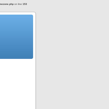
imezone.php
on line
153