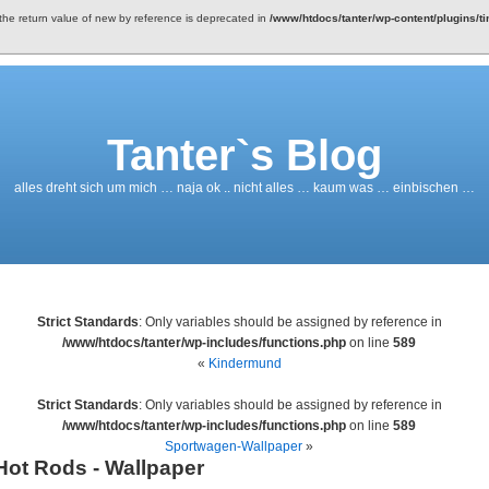
 the return value of new by reference is deprecated in
/www/htdocs/tanter/wp-content/plugins/t
Tanter`s Blog
alles dreht sich um mich … naja ok .. nicht alles … kaum was … einbischen …
Strict Standards
: Only variables should be assigned by reference in
/www/htdocs/tanter/wp-includes/functions.php
on line
589
«
Kindermund
Strict Standards
: Only variables should be assigned by reference in
/www/htdocs/tanter/wp-includes/functions.php
on line
589
Sportwagen-Wallpaper
»
Hot Rods - Wallpaper