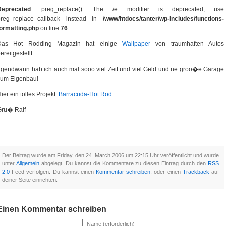
Deprecated
: preg_replace(): The /e modifier is deprecated, use
preg_replace_callback instead in
/www/htdocs/tanter/wp-includes/functions-
ormatting.php
on line
76
Das Hot Rodding Magazin hat einige
Wallpaper
von traumhaften Autos
ereitgestellt.
rgendwann hab ich auch mal sooo viel Zeit und viel Geld und ne groo�e Garage
zum Eigenbau!
ier ein tolles Projekt:
Barracuda-Hot Rod
Gru� Ralf
Der Beitrag wurde am Friday, den 24. March 2006 um 22:15 Uhr veröffentlicht und wurde
unter
Allgemein
abgelegt. Du kannst die Kommentare zu diesen Eintrag durch den
RSS
2.0
Feed verfolgen. Du kannst einen
Kommentar schreiben
, oder einen
Trackback
auf
deiner Seite einrichten.
Einen Kommentar schreiben
Name (erforderlich)